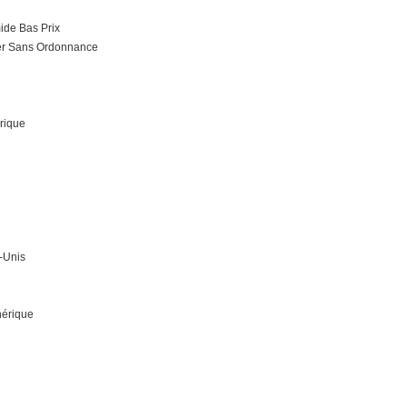
ide Bas Prix
er Sans Ordonnance
rique
-Unis
nérique