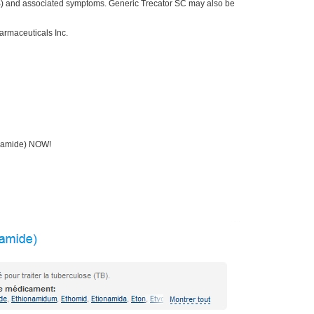
 (TB) and associated symptoms. Generic Trecator SC may also be
armaceuticals Inc.
ionamide) NOW!