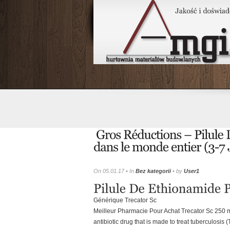
On 05.01.17 • In
Bez kategorii
• by
User1
Générique Trecator Sc
Meilleur Pharmacie Pour Achat Trecator Sc 250 
antibiotic drug that is made to treat tuberculosis