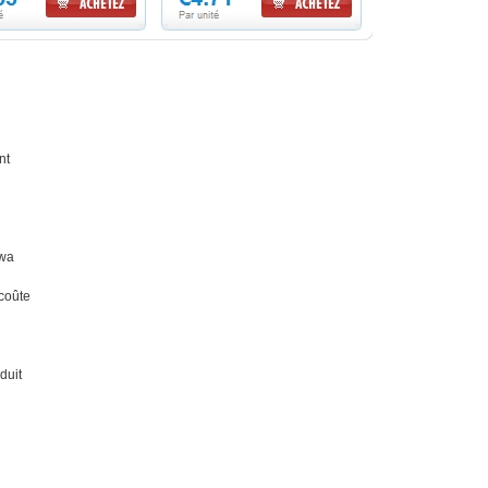
nt
awa
coûte
duit