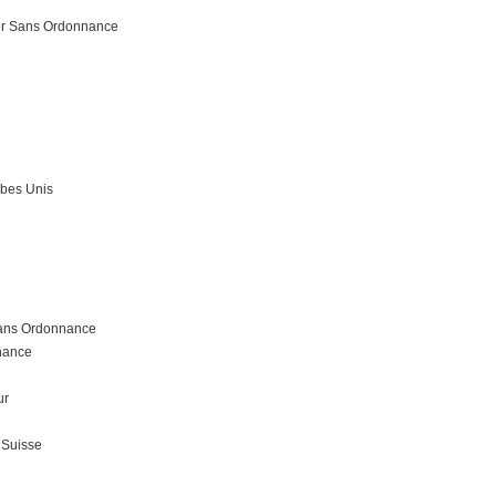
er Sans Ordonnance
abes Unis
Sans Ordonnance
nnance
ur
 Suisse