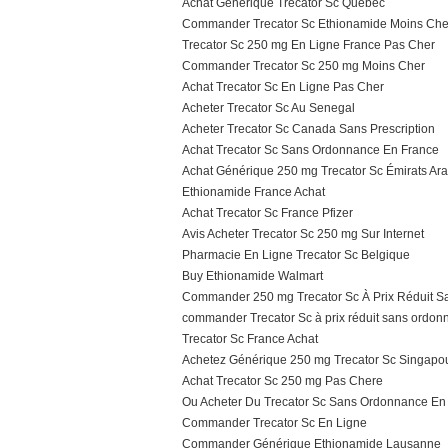
Achat Générique Trecator Sc Québec
Commander Trecator Sc Ethionamide Moins Ch
Trecator Sc 250 mg En Ligne France Pas Cher
Commander Trecator Sc 250 mg Moins Cher
Achat Trecator Sc En Ligne Pas Cher
Acheter Trecator Sc Au Senegal
Acheter Trecator Sc Canada Sans Prescription
Achat Trecator Sc Sans Ordonnance En France
Achat Générique 250 mg Trecator Sc Émirats Ar
Ethionamide France Achat
Achat Trecator Sc France Pfizer
Avis Acheter Trecator Sc 250 mg Sur Internet
Pharmacie En Ligne Trecator Sc Belgique
Buy Ethionamide Walmart
Commander 250 mg Trecator Sc À Prix Réduit 
commander Trecator Sc à prix réduit sans ordo
Trecator Sc France Achat
Achetez Générique 250 mg Trecator Sc Singapo
Achat Trecator Sc 250 mg Pas Chere
Ou Acheter Du Trecator Sc Sans Ordonnance En
Commander Trecator Sc En Ligne
Commander Générique Ethionamide Lausanne