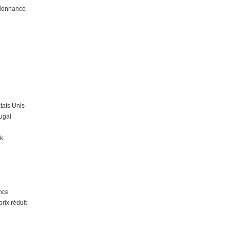
donnance
tats Unis
ugal
k
nce
rix réduit